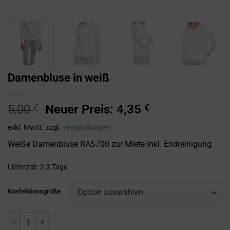
Damenbluse in weiß
Ursprünglicher
Aktueller
5,00
€
Neuer Preis:
4,35
€
Preis
Preis
exkl. MwSt.
zzgl.
Versandkosten
war:
ist:
5,00 €
4,35 €.
Weiße Damenbluse RAS700 zur Miete inkl. Endreinigung.
Lieferzeit:
2-3 Tage
Konfektionsgröße
Damenbluse in weiß Menge