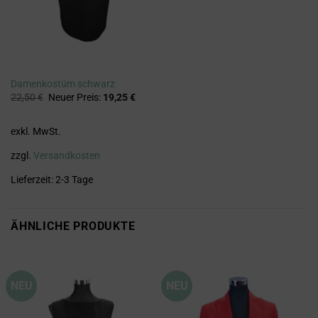
Damenkostüm schwarz
Ursprünglicher
Aktueller
22,50
€
Neuer Preis:
19,25
€
Preis
Preis
war:
ist:
22,50 €
19,25 €.
exkl. MwSt.
zzgl.
Versandkosten
Lieferzeit:
2-3 Tage
ÄHNLICHE PRODUKTE
NEU
NEU