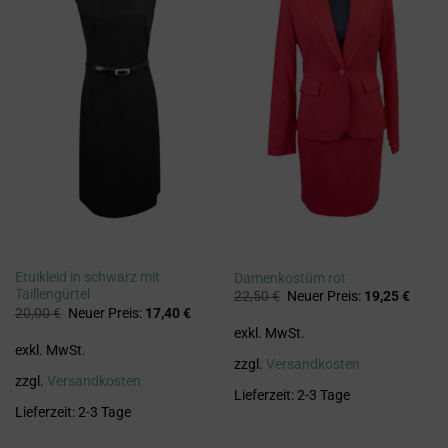
Etuikleid in schwarz mit
Damenkostüm rot
Taillengürtel
Ursprünglicher
Aktuel
22,50
€
Neuer Preis:
19,25
€
Preis
Preis
Ursprünglicher
Aktueller
20,00
€
Neuer Preis:
17,40
€
war:
ist:
Preis
Preis
exkl. MwSt.
22,50 €
19,25 
war:
ist:
exkl. MwSt.
20,00 €
17,40 €.
zzgl.
Versandkosten
zzgl.
Versandkosten
Lieferzeit:
2-3 Tage
Lieferzeit:
2-3 Tage