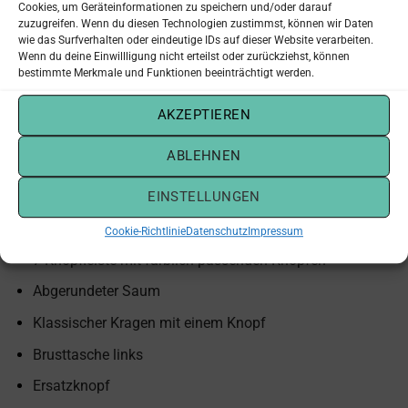
Cookies, um Geräteinformationen zu speichern und/oder darauf
für Messen, Kongresse und Firmenevents. Ideal als Teil
zuzugreifen. Wenn du diesen Technologien zustimmst, können wir Daten
wie das Surfverhalten oder eindeutige IDs auf dieser Website verarbeiten.
eines einheitlichen Team-Outfits. Passt perfekt zu
Wenn du deine Einwillligung nicht erteilst oder zurückziehst, können
Kostümen, Röcken und Hosen aus unserem Mietshop.
Ab 5
bestimmte Merkmale und Funktionen beeinträchtigt werden.
€/Tag mieten
– inkl. professioneller Reinigung und
Lieferung zu Ihrem Einsatzort.
AKZEPTIEREN
Klassische weiße Bluse aus der Russell Collection:
ABLEHNEN
100% gekämmte Baumwolle, 120 g/m²
EINSTELLUNGEN
Pflegeleichtes Material
Cookie-Richtlinie
Datenschutz
Impressum
7-Knopfleiste mit farblich passenden Knöpfen
Abgerundeter Saum
Klassischer Kragen mit einem Knopf
Brusttasche links
Ersatzknopf