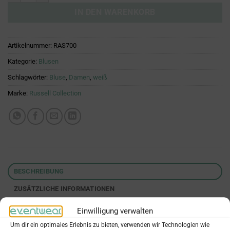
IN DEN WARENKORB
Artikelnummer:
RAS700
Kategorie:
Blusen
Schlagwörter:
Bluse
,
Damen
,
weiß
Marke:
Russell Collection
BESCHREIBUNG
ZUSÄTZLICHE INFORMATIONEN
REZENSIONEN (0)
Einwilligung verwalten
Um dir ein optimales Erlebnis zu bieten, verwenden wir Technologien wie
Klassische Damenbluse in weiß – vielseitig kombinierbar