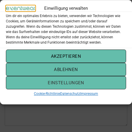
Einwilligung verwalten
Name
*
Um dir ein optimales Erlebnis zu bieten, verwenden wir Technologien wie
Cookies, um Geräteinformationen zu speichern und/oder darauf
zuzugreifen. Wenn du diesen Technologien zustimmst, können wir Daten
wie das Surfverhalten oder eindeutige IDs auf dieser Website verarbeiten.
Vorname
Nachname
Wenn du deine Einwillligung nicht erteilst oder zurückziehst, können
bestimmte Merkmale und Funktionen beeinträchtigt werden.
*
E-Mail-Adresse
*
*
AKZEPTIEREN
*
ABLEHNEN
EINSTELLUNGEN
Nachricht
*
Cookie-Richtlinie
Datenschutz
Impressum