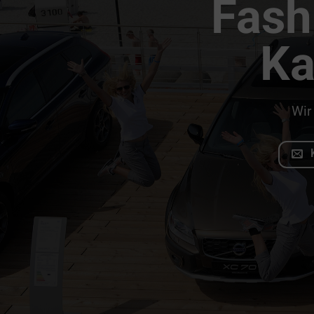
Fash
Ka
Wir 