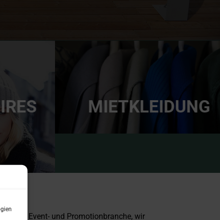
IRES
MIETKLEIDUNG
ogien
iv mit der Event- und Promotionbranche, wir