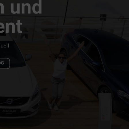
n und
ent
uell
OG